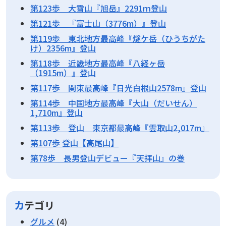
第123歩 大雪山『旭岳』2291ｍ登山
第121歩 『富士山（3776m）』登山
第119歩 東北地方最高峰『燧ケ岳（ひうちがた
け）2356m』登山
第118歩 近畿地方最高峰『八経ヶ岳
（1915m）』登山
第117歩 関東最高峰『日光白根山2578m』登山
第114歩 中国地方最高峰『大山（だいせん）
1,710m』登山
第113歩 登山 東京都最高峰『雲取山2,017m』
第107歩 登山【高尾山】
第78歩 長男登山デビュー『天拝山』の巻
カテゴリ
グルメ
(4)