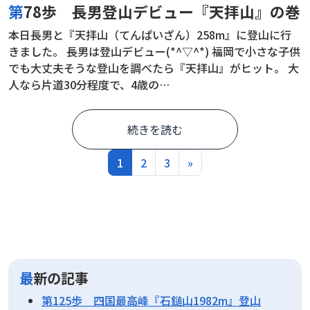
第78歩 長男登山デビュー『天拝山』の巻
本日長男と『天拝山（てんぱいざん）258m』に登山に行
きました。 長男は登山デビュー(*^▽^*) 福岡で小さな子供
でも大丈夫そうな登山を調べたら『天拝山』がヒット。 大
人なら片道30分程度で、4歳の…
続きを読む
投稿ナビゲーション
1
2
3
»
最新の記事
第125歩 四国最高峰『石鎚山1982m』登山