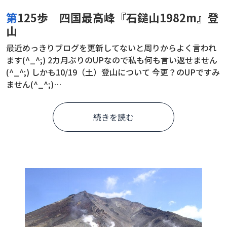
第125歩 四国最高峰『石鎚山1982m』登
山
最近めっきりブログを更新してないと周りからよく言われ
ます(^_^;) 2カ月ぶりのUPなので私も何も言い返せません
(^_^;) しかも10/19（土）登山について 今更？のUPですみ
ません(^_^;)…
続きを読む