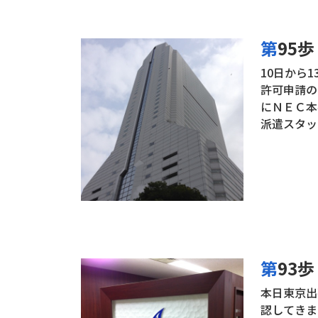
第95
10日から
許可申請の
にＮＥＣ本
派遣スタッ
第9
本日東京出
認してきま