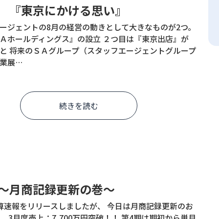
8歩 『東京にかける思い』
ージェントの8月の経営の動きとして大きなものが2つ。
Ａホールディングス』の設立 ２つ目は『東京出店』が
と 将来のＳＡグループ（スタッフエージェントグループ
業展…
続きを読む
4歩～月商記録更新の巻～
算速報をリリースしましたが、 今日は月商記録更新のお
。 3月度売上：7,700万円突破！！ 第4期は期初から単月