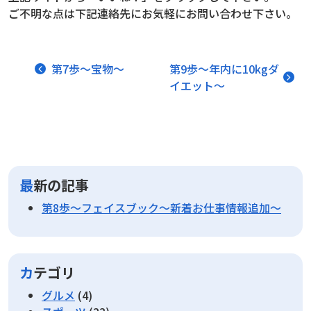
ご不明な点は下記連絡先にお気軽にお問い合わせ下さい。
投稿ナビゲーション
第7歩～宝物～
第9歩～年内に10kgダ
イエット～
最新の記事
第8歩～フェイスブック～新着お仕事情報追加～
カテゴリ
グルメ
(4)